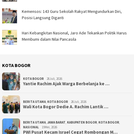
Kemensos: 143 Guru Sekolah Rakyat Mengundurkan Diri,
Posisi Langsung Diganti
Hari Kebangkitan Nasional, Jaro Ade Tekankan Politik Harus
Membumi dalam Nilai Pancasila
KOTA BOGOR
KOTA BOGOR
28Juli, 2026
‎Yantie Rachim Ajak Warga Berbelanja ke …
BERITA UTAMA
,
KOTA BOGOR
28Juli, 2026
‎Wali Kota Bogor Dedie A. Rachim Lantik …
BERITA UTAMA
,
JAWA BARAT
,
KABUPATEN BOGOR
,
KOTA BOGOR
,
NASIONAL
19Mei, 2026
PWI Pusat Kecam Israel Cegat Rombongan M…