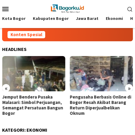
Loncat
Menu
ke
Mobile
konten
Kota Bogor
Kabupaten Bogor
Jawa Barat
Ekonomi
Hi
Konten Spesial
HEADLINES
«
»
Jemput Bendera Pusaka
Pengusaha Berbasis Online di
Malasari: Simbol Perjuangan,
Bogor Resah Akibat Barang
Semangat Persatuan Bangun
Return Diperjualbelikan
Bogor
Oknum
KATEGORI:
EKONOMI