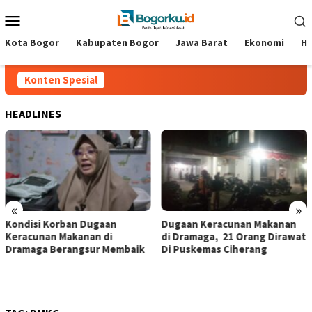
Loncat
Menu
ke
Mobile
konten
Kota Bogor
Kabupaten Bogor
Jawa Barat
Ekonomi
Hi
Konten Spesial
HEADLINES
«
»
‎Kondisi Korban Dugaan
‎Dugaan Keracunan Makanan
Keracunan Makanan di
di Dramaga, 21 Orang Dirawat
Dramaga Berangsur Membaik ‎
Di Puskemas Ciherang ‎