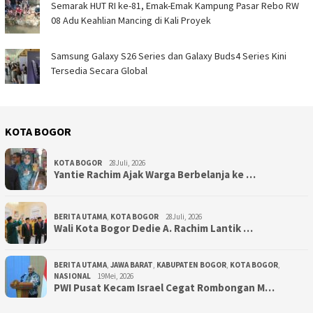
Semarak HUT RI ke-81, Emak-Emak Kampung Pasar Rebo RW
08 Adu Keahlian Mancing di Kali Proyek ‎
Samsung Galaxy S26 Series dan Galaxy Buds4 Series Kini
Tersedia Secara Global
KOTA BOGOR
KOTA BOGOR
28Juli, 2026
‎Yantie Rachim Ajak Warga Berbelanja ke …
BERITA UTAMA
,
KOTA BOGOR
28Juli, 2026
‎Wali Kota Bogor Dedie A. Rachim Lantik …
BERITA UTAMA
,
JAWA BARAT
,
KABUPATEN BOGOR
,
KOTA BOGOR
,
NASIONAL
19Mei, 2026
PWI Pusat Kecam Israel Cegat Rombongan M…