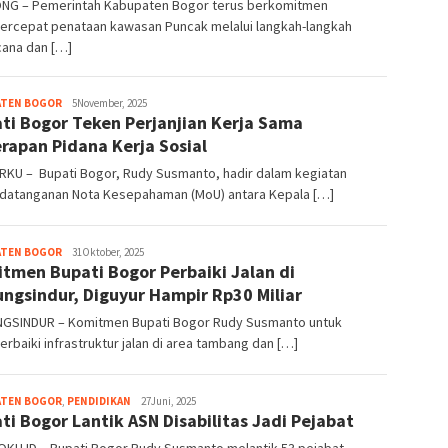
ONG – Pemerintah Kabupaten Bogor terus berkomitmen
rcepat penataan kawasan Puncak melalui langkah-langkah
cana dan […]
ATEN BOGOR
admin
5November, 2025
ti Bogor Teken Perjanjian Kerja Sama
rapan Pidana Kerja Sosial
KU – Bupati Bogor, Rudy Susmanto, hadir dalam kegiatan
datanganan Nota Kesepahaman (MoU) antara Kepala […]
ATEN BOGOR
admin
31Oktober, 2025
tmen Bupati Bogor Perbaiki Jalan di
ngsindur, Diguyur Hampir Rp30 Miliar
GSINDUR – Komitmen Bupati Bogor Rudy Susmanto untuk
baiki infrastruktur jalan di area tambang dan […]
ATEN BOGOR
,
PENDIDIKAN
Redaksi
27Juni, 2025
ti Bogor Lantik ASN Disabilitas Jadi Pejabat
Bogorku
KU.ID – Bupati Bogor Rudy Susmanto melantik 53 pejabat