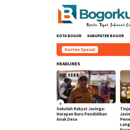
Loncat
ke
konten
KOTA BOGOR
KABUPATEN BOGOR
Konten Spesial
HEADLINES
«
erta MTQ Desa Cihud
Sekolah Rakyat Jasinga:
Tinj
6 Meningkat. Berharap
Harapan Baru Pendidikan
Jasi
nyesuaian Waktu
Anak Desa ‎
Pene
nyelenggaraan MTQ
Lang
amatan Dan Kabupaten ‎
Kura