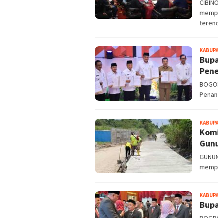
CIBIN
mempe
teren
KABUP
Bupa
Pene
BOGOR
Penan
KABUP
Komi
Gunu
GUNUN
memper
KABUP
Bupa
BOGRO