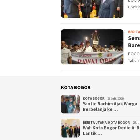
eselon
BERITA
Sema
Bare
BOGOR
Tahun 
KOTA BOGOR
KOTA BOGOR
28Juli, 2026
‎Yantie Rachim Ajak Warga
Berbelanja ke …
BERITA UTAMA
,
KOTA BOGOR
28Jul
‎Wali Kota Bogor Dedie A. 
Lantik …