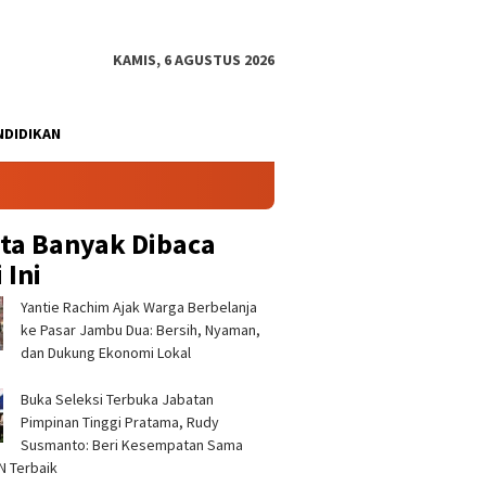
KAMIS, 6 AGUSTUS 2026
NDIDIKAN
ita Banyak Dibaca
 Ini
‎Yantie Rachim Ajak Warga Berbelanja
ke Pasar Jambu Dua: Bersih, Nyaman,
dan Dukung Ekonomi Lokal ‎
Buka Seleksi Terbuka Jabatan
epat Penataan Kawasan
Peserta MTQ Desa Cihud
Sekolah
Pimpinan Tinggi Pratama, Rudy
, Sekda Ajat Rochmat
2026 Meningkat. Berharap
Harapan
 Sejumlah Titik
Penyesuaian Waktu
Anak Des
Susmanto: Beri Kesempatan Sama
gis ‎
Penyelenggaraan MTQ
N Terbaik ‎
Kecamatan Dan Kabupaten ‎