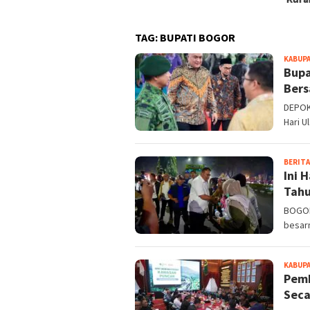
TAG:
BUPATI BOGOR
KABUP
Bupa
Bers
DEPOK
Hari U
BERITA
Ini 
Tahu
BOGOR
besar
KABUP
Pemk
Seca