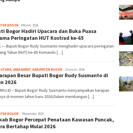
ATEN BOGOR
admin
8Maret, 2026
ti Bogor Hadiri Upacara dan Buka Puasa
ama Peringatan HUT Kostrad ke-65
 — Bupati Bogor Rudy Susmanto menghadiri upacara peringatan
lang Tahun (HUT) ke-65 Komando […]
 UTAMA
,
JAWA BARAT
,
KABUPATEN BOGOR
admin
2Januari, 2026
Harapan Besar Bupati Bogor Rudy Susmanto di
n 2026
KU.ID – Bupati Bogor Rudy Susmanto menyampaikan harapan
nya di momen tahun baru 2026.Dalam membangun […]
ATEN BOGOR
admin
7November, 2025
ab Bogor Percepat Penataan Kawasan Puncak,
ra Bertahap Mulai 2026