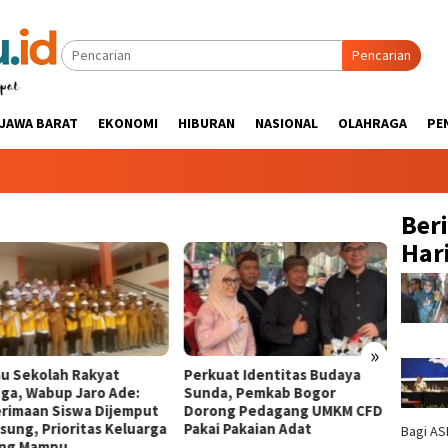
Pencarian
JAWA BARAT
EKONOMI
HIBURAN
NASIONAL
OLAHRAGA
PE
Ber
Hari
»
au Sekolah Rakyat
Perkuat Identitas Budaya
‎Perc
nga, Wabup Jaro Ade:
Sunda, Pemkab Bogor
Puncak
rimaan Siswa Dijemput
Dorong Pedagang UMKM CFD
Tinjau
sung, Prioritas Keluarga
Pakai Pakaian Adat ‎
Strate
Bagi AS
ng Mampu