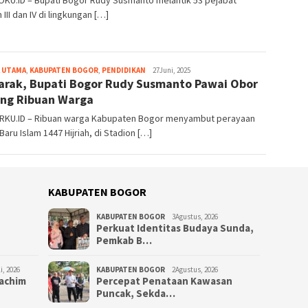
 III dan IV di lingkungan […]
 UTAMA
,
KABUPATEN BOGOR
,
PENDIDIKAN
Redaksi
27Juni, 2025
rak, Bupati Bogor Rudy Susmanto Pawai Obor
Bogorku
ng Ribuan Warga
KU.ID – Ribuan warga Kabupaten Bogor menyambut perayaan
Baru Islam 1447 Hijriah, di Stadion […]
KABUPATEN BOGOR
KABUPATEN BOGOR
3Agustus, 2026
Perkuat Identitas Budaya Sunda,
Pemkab B…
i, 2026
KABUPATEN BOGOR
2Agustus, 2026
Rachim
‎Percepat Penataan Kawasan
Puncak, Sekda…