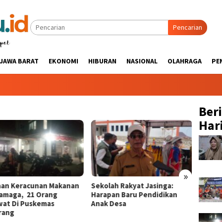
Pencarian
JAWA BARAT
EKONOMI
HIBURAN
NASIONAL
OLAHRAGA
PE
Ber
Hari
»
aan Keracunan Makanan
Sekolah Rakyat Jasinga:
Tinjau
ramaga, 21 Orang
Harapan Baru Pendidikan
Jasing
wat Di Puskemas
Anak Desa ‎
Pener
ang ‎
Langsu
Kuran