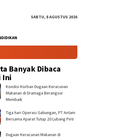
SABTU, 8 AGUSTUS 2026
NDIDIKAN
ita Banyak Dibaca
 Ini
‎Kondisi Korban Dugaan Keracunan
Makanan di Dramaga Berangsur
Membaik ‎
Tiga hari Operasi Gabungan, PT Antam
 Sekolah Rakyat
Perkuat Identitas Budaya
‎Kondis
Bersama Aparat Tutup 20 Lubang Peti
a, Wabup Jaro Ade:
Sunda, Pemkab Bogor
Keracun
imaan Siswa Dijemput
Dorong Pedagang UMKM CFD
Dramaga
ng, Prioritas Keluarga
Pakai Pakaian Adat ‎
‎
‎Dugaan Keracunan Makanan di
g Mampu