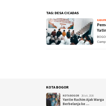
TAG:
DESA CICADAS
KABUP
Pemd
Yati
BOGOR
Ciamp
KOTA BOGOR
KOTA BOGOR
28Juli, 2026
‎Yantie Rachim Ajak Warga
Berbelanja ke …