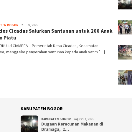
ATEN BOGOR
Redaksi
26Juni, 2026
es Cicadas Salurkan Santunan untuk 200 Anak
Bogorku
m Piatu ‎
KU. id CIAMPEA – Pemerintah Desa Cicadas, Kecamatan
ea, menggelar penyerahan santunan kepada anak yatim […]
KABUPATEN BOGOR
KABUPATEN BOGOR
7Agustus, 2026
‎Dugaan Keracunan Makanan di
Dramaga, 2…