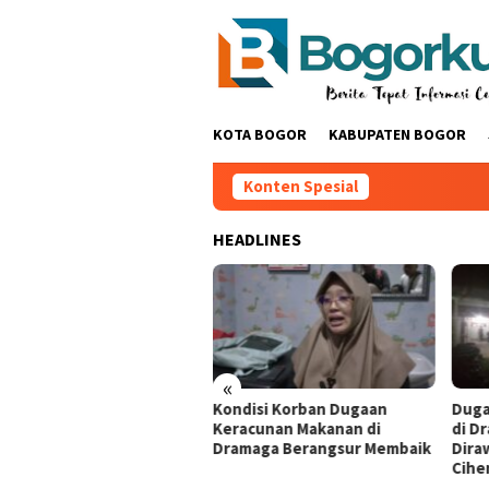
Loncat
ke
konten
KOTA BOGOR
KABUPATEN BOGOR
Konten Spesial
HEADLINES
«
kuat Identitas Budaya
‎Kondisi Korban Dugaan
‎Dug
nda, Pemkab Bogor
Keracunan Makanan di
di D
rong Pedagang UMKM CFD
Dramaga Berangsur Membaik
Dira
ai Pakaian Adat ‎
‎
Ciher