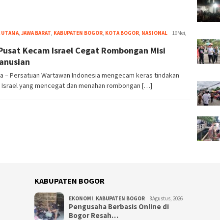
 UTAMA
,
JAWA BARAT
,
KABUPATEN BOGOR
,
KOTA BOGOR
,
NASIONAL
Redaksi
19Mei,
Bogorku
Pusat Kecam Israel Cegat Rombongan Misi
anusian
ta – Persatuan Wartawan Indonesia mengecam keras tindakan
er Israel yang mencegat dan menahan rombongan […]
KABUPATEN BOGOR
EKONOMI
,
KABUPATEN BOGOR
8Agustus, 2026
Pengusaha Berbasis Online di
Bogor Resah…