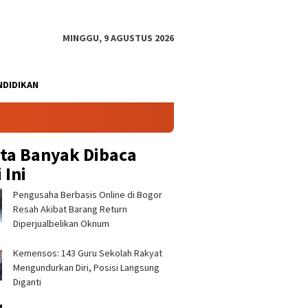
MINGGU, 9 AGUSTUS 2026
NDIDIKAN
ita Banyak Dibaca
 Ini
Pengusaha Berbasis Online di Bogor
Resah Akibat Barang Return
Diperjualbelikan Oknum
Kemensos: 143 Guru Sekolah Rakyat
an Keracunan Makanan
Sekolah Rakyat Jasinga:
Jemput 
Mengundurkan Diri, Posisi Langsung
maga, 21 Orang
Harapan Baru Pendidikan
Malasari
t Di Puskemas
Anak Desa ‎
Semanga
Diganti
ng ‎
Bogor