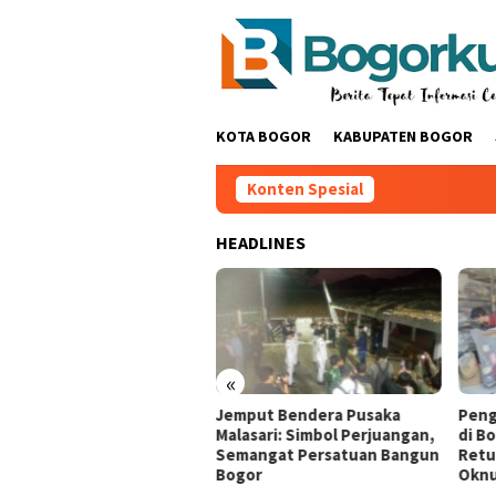
Loncat
ke
konten
KOTA BOGOR
KABUPATEN BOGOR
Konten Spesial
HEADLINES
«
olah Rakyat Jasinga:
Jemput Bendera Pusaka
Peng
apan Baru Pendidikan
Malasari: Simbol Perjuangan,
di B
k Desa ‎
Semangat Persatuan Bangun
Retu
Bogor
Okn