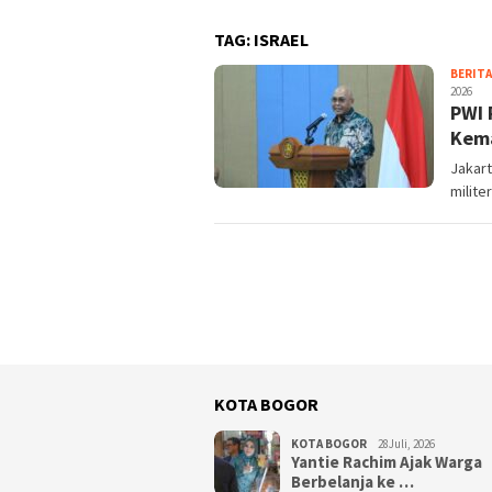
TAG:
ISRAEL
BERITA
2026
PWI 
Kem
Jakar
milit
KOTA BOGOR
KOTA BOGOR
28Juli, 2026
‎Yantie Rachim Ajak Warga
Berbelanja ke …