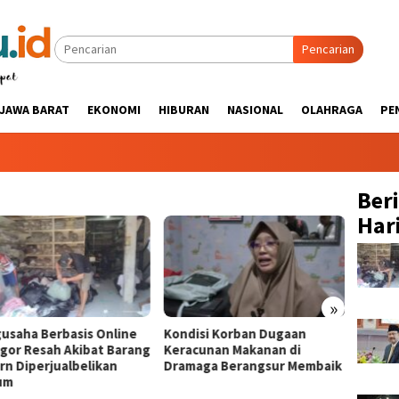
Pencarian
JAWA BARAT
EKONOMI
HIBURAN
NASIONAL
OLAHRAGA
PE
Ber
Hari
»
usaha Berbasis Online
‎Kondisi Korban Dugaan
‎Duga
ogor Resah Akibat Barang
Keracunan Makanan di
di Dra
rn Diperjualbelikan
Dramaga Berangsur Membaik
Dirawa
um
‎
Cihera