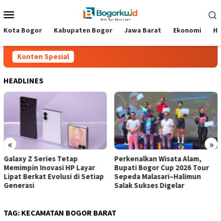
Loncat
Menu
ke
Mobile
konten
Kota Bogor
Kabupaten Bogor
Jawa Barat
Ekonomi
Hi
Konten Spesial
HEADLINES
«
»
laxy Z Series Tetap
Perkenalkan Wisata Alam,
Je
mimpin Inovasi HP Layar
Bupati Bogor Cup 2026 Tour
Ma
pat Berkat Evolusi di Setiap
Sepeda Malasari–Halimun
Se
nerasi
Salak Sukses Digelar ‎
Bo
TAG:
KECAMATAN BOGOR BARAT