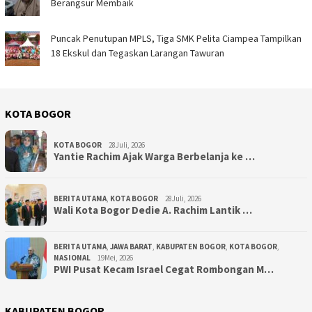
Berangsur Membaik ‎
Puncak Penutupan MPLS, Tiga SMK Pelita Ciampea Tampilkan
18 Ekskul dan Tegaskan Larangan Tawuran ‎ ‎
KOTA BOGOR
KOTA BOGOR
28Juli, 2026
‎Yantie Rachim Ajak Warga Berbelanja ke …
BERITA UTAMA
,
KOTA BOGOR
28Juli, 2026
‎Wali Kota Bogor Dedie A. Rachim Lantik …
BERITA UTAMA
,
JAWA BARAT
,
KABUPATEN BOGOR
,
KOTA BOGOR
,
NASIONAL
19Mei, 2026
PWI Pusat Kecam Israel Cegat Rombongan M…
KABUPATEN BOGOR