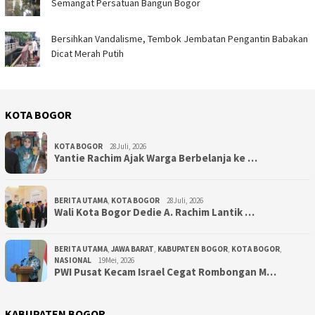
Semangat Persatuan Bangun Bogor
Bersihkan Vandalisme, Tembok Jembatan Pengantin Babakan
Dicat Merah Putih ‎
KOTA BOGOR
KOTA BOGOR
28Juli, 2026
‎Yantie Rachim Ajak Warga Berbelanja ke …
BERITA UTAMA
,
KOTA BOGOR
28Juli, 2026
‎Wali Kota Bogor Dedie A. Rachim Lantik …
BERITA UTAMA
,
JAWA BARAT
,
KABUPATEN BOGOR
,
KOTA BOGOR
,
NASIONAL
19Mei, 2026
PWI Pusat Kecam Israel Cegat Rombongan M…
KABUPATEN BOGOR