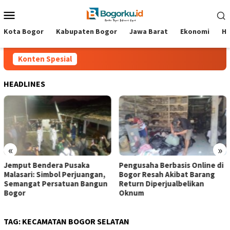
Loncat
Menu
ke
Mobile
konten
Kota Bogor
Kabupaten Bogor
Jawa Barat
Ekonomi
Hi
Konten Spesial
HEADLINES
«
»
Jemput Bendera Pusaka
Pengusaha Berbasis Online di
Malasari: Simbol Perjuangan,
Bogor Resah Akibat Barang
Semangat Persatuan Bangun
Return Diperjualbelikan
Bogor
Oknum
TAG:
KECAMATAN BOGOR SELATAN