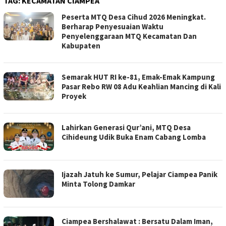
TAG:
KECAMATAN CIAMPEA
Peserta MTQ Desa Cihud 2026 Meningkat.
Berharap Penyesuaian Waktu
Penyelenggaraan MTQ Kecamatan Dan
Kabupaten ‎
Semarak HUT RI ke-81, Emak-Emak Kampung
Pasar Rebo RW 08 Adu Keahlian Mancing di Kali
Proyek ‎
‎Lahirkan Generasi Qur’ani, MTQ Desa
Cihideung Udik Buka Enam Cabang Lomba
Ijazah Jatuh ke Sumur, Pelajar Ciampea Panik
Minta Tolong Damkar
Ciampea Bershalawat : Bersatu Dalam Iman,