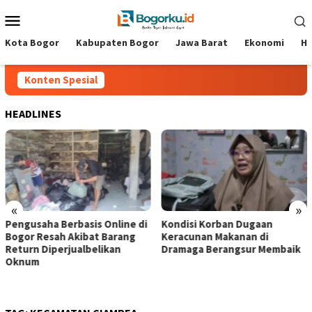
Loncat
Menu
ke
Mobile
konten
Kota Bogor
Kabupaten Bogor
Jawa Barat
Ekonomi
Hi
Konten Spesial
HEADLINES
«
»
Pengusaha Berbasis Online di
‎Kondisi Korban Dugaan
Bogor Resah Akibat Barang
Keracunan Makanan di
Return Diperjualbelikan
Dramaga Berangsur Membaik ‎
Oknum