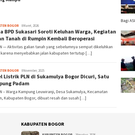
Bagi AS
ATEN BOGOR
admin
8Maret, 2026
a BPD Sukasari Soroti Keluhan Warga, Kegiatan
an Tanah di Rumpin Kembali Beroperasi
N — Aktivitas galian tanah yang sebelumnya sempat dikeluhkan
 karena menyebabkan jalan kabupaten tertutup […]
ATEN BOGOR
admin
8November, 2025
l Listrik PLN di Sukamulya Bogor Dicuri, Satu
pung Padam
N – Warga Kampung Leuwiranji, Desa Sukamulya, Kecamatan
n, Kabupaten Bogor, dibuat resah dan susah […]
KABUPATEN BOGOR
KABUPATEN BOGOR
3Agustus, 2026