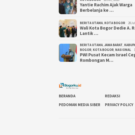
‎Yantie Rachim Ajak Warga
Berbelanja ke …
BERITA UTAMA
,
KOTA BOGOR
28Jul
‎Wali Kota Bogor Dedie A. 
Lantik …
BERITA UTAMA
,
JAWA BARAT
,
KABUP
BOGOR
,
KOTA BOGOR
,
NASIONAL
PWI Pusat Kecam Israel Ce
Rombongan M…
BERANDA
REDAKSI
PEDOMAN MEDIA SIBER
PRIVACY POLICY