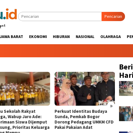
Pencarian
JAWA BARAT
EKONOMI
HIBURAN
NASIONAL
OLAHRAGA
PE
Ber
Hari
»
au Sekolah Rakyat
Perkuat Identitas Budaya
‎Perc
nga, Wabup Jaro Ade:
Sunda, Pemkab Bogor
Puncak
rimaan Siswa Dijemput
Dorong Pedagang UMKM CFD
Tinjau
sung, Prioritas Keluarga
Pakai Pakaian Adat ‎
Strate
ng Mampu