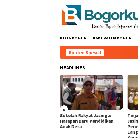
Loncat
ke
konten
KOTA BOGOR
KABUPATEN BOGOR
Konten Spesial
HEADLINES
«
erta MTQ Desa Cihud
Sekolah Rakyat Jasinga:
Tinj
6 Meningkat. Berharap
Harapan Baru Pendidikan
Jasi
nyesuaian Waktu
Anak Desa ‎
Pene
nyelenggaraan MTQ
Lang
amatan Dan Kabupaten ‎
Kura