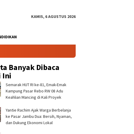
KAMIS, 6 AGUSTUS 2026
NDIDIKAN
ita Banyak Dibaca
 Ini
Semarak HUT RI ke-81, Emak-Emak
Kampung Pasar Rebo RW 08 Adu
Keahlian Mancing di Kali Proyek ‎
‎Yantie Rachim Ajak Warga Berbelanja
epat Penataan Kawasan
Peserta MTQ Desa Cihud
Sekolah
ke Pasar Jambu Dua: Bersih, Nyaman,
, Sekda Ajat Rochmat
2026 Meningkat. Berharap
Harapan
 Sejumlah Titik
Penyesuaian Waktu
Anak Des
dan Dukung Ekonomi Lokal ‎
gis ‎
Penyelenggaraan MTQ
Kecamatan Dan Kabupaten ‎