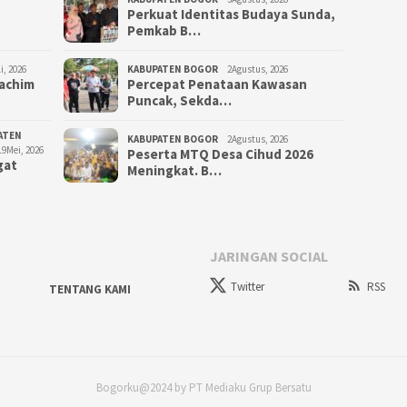
Perkuat Identitas Budaya Sunda,
Pemkab B…
i, 2026
KABUPATEN BOGOR
2Agustus, 2026
Rachim
‎Percepat Penataan Kawasan
Puncak, Sekda…
ATEN
KABUPATEN BOGOR
2Agustus, 2026
19Mei, 2026
Peserta MTQ Desa Cihud 2026
gat
Meningkat. B…
JARINGAN SOCIAL
Twitter
RSS
TENTANG KAMI
Bogorku@2024 by PT Mediaku Grup Bersatu