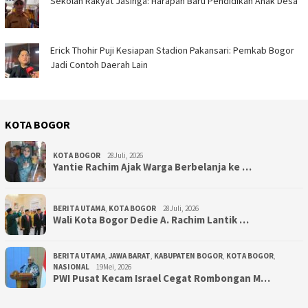
Sekolah Rakyat Jasinga: Harapan Baru Pendidikan Anak Desa ‎
Erick Thohir Puji Kesiapan Stadion Pakansari: Pemkab Bogor
Jadi Contoh Daerah Lain
KOTA BOGOR
KOTA BOGOR
28Juli, 2026
‎Yantie Rachim Ajak Warga Berbelanja ke …
BERITA UTAMA
,
KOTA BOGOR
28Juli, 2026
‎Wali Kota Bogor Dedie A. Rachim Lantik …
BERITA UTAMA
,
JAWA BARAT
,
KABUPATEN BOGOR
,
KOTA BOGOR
,
NASIONAL
19Mei, 2026
PWI Pusat Kecam Israel Cegat Rombongan M…