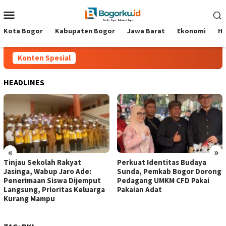
Loncat
Menu
ke
Mobile
konten
Kota Bogor
Kabupaten Bogor
Jawa Barat
Ekonomi
Hi
Konten Spesial
HEADLINES
«
»
Tinjau Sekolah Rakyat
Perkuat Identitas Budaya
Jasinga, Wabup Jaro Ade:
Sunda, Pemkab Bogor Dorong
Penerimaan Siswa Dijemput
Pedagang UMKM CFD Pakai
Langsung, Prioritas Keluarga
Pakaian Adat ‎
Kurang Mampu