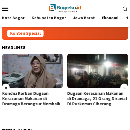
Loncat
Menu
ke
Mobile
konten
Kota Bogor
Kabupaten Bogor
Jawa Barat
Ekonomi
Hi
Konten Spesial
HEADLINES
«
»
‎Kondisi Korban Dugaan
‎Dugaan Keracunan Makanan
Keracunan Makanan di
di Dramaga, 21 Orang Dirawat
Dramaga Berangsur Membaik ‎
Di Puskemas Ciherang ‎