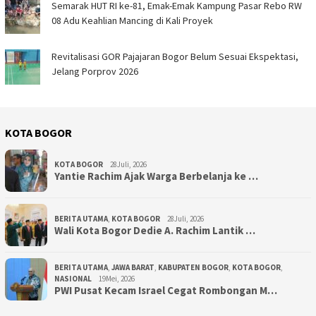
Semarak HUT RI ke-81, Emak-Emak Kampung Pasar Rebo RW
08 Adu Keahlian Mancing di Kali Proyek ‎
Revitalisasi GOR Pajajaran Bogor Belum Sesuai Ekspektasi,
Jelang Porprov 2026
KOTA BOGOR
KOTA BOGOR
28Juli, 2026
‎Yantie Rachim Ajak Warga Berbelanja ke …
BERITA UTAMA
,
KOTA BOGOR
28Juli, 2026
‎Wali Kota Bogor Dedie A. Rachim Lantik …
BERITA UTAMA
,
JAWA BARAT
,
KABUPATEN BOGOR
,
KOTA BOGOR
,
NASIONAL
19Mei, 2026
PWI Pusat Kecam Israel Cegat Rombongan M…