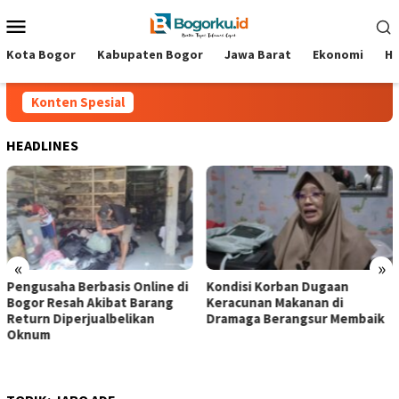
Loncat
Menu
ke
Mobile
konten
Kota Bogor
Kabupaten Bogor
Jawa Barat
Ekonomi
Hi
Konten Spesial
HEADLINES
«
»
Pengusaha Berbasis Online di
‎Kondisi Korban Dugaan
Bogor Resah Akibat Barang
Keracunan Makanan di
Return Diperjualbelikan
Dramaga Berangsur Membaik ‎
Oknum