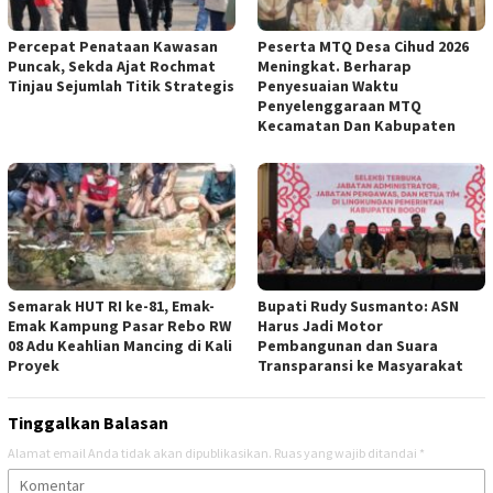
‎Percepat Penataan Kawasan
Peserta MTQ Desa Cihud 2026
Puncak, Sekda Ajat Rochmat
Meningkat. Berharap
Tinjau Sejumlah Titik Strategis
Penyesuaian Waktu
‎
Penyelenggaraan MTQ
Kecamatan Dan Kabupaten ‎
Semarak HUT RI ke-81, Emak-
Bupati Rudy Susmanto: ASN
Emak Kampung Pasar Rebo RW
Harus Jadi Motor
08 Adu Keahlian Mancing di Kali
Pembangunan dan Suara
Proyek ‎
Transparansi ke Masyarakat ‎
Tinggalkan Balasan
Alamat email Anda tidak akan dipublikasikan.
Ruas yang wajib ditandai
*