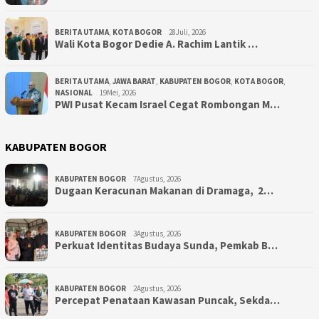
BERITA UTAMA
,
KOTA BOGOR
28Juli, 2026
‎Wali Kota Bogor Dedie A. Rachim Lantik …
BERITA UTAMA
,
JAWA BARAT
,
KABUPATEN BOGOR
,
KOTA BOGOR
,
NASIONAL
19Mei, 2026
PWI Pusat Kecam Israel Cegat Rombongan M…
KABUPATEN BOGOR
KABUPATEN BOGOR
7Agustus, 2026
‎Dugaan Keracunan Makanan di Dramaga, 2…
KABUPATEN BOGOR
3Agustus, 2026
Perkuat Identitas Budaya Sunda, Pemkab B…
KABUPATEN BOGOR
2Agustus, 2026
‎Percepat Penataan Kawasan Puncak, Sekda…