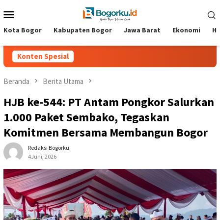
Loncat
Menu
ke
Mobile
konten
Kota Bogor
Kabupaten Bogor
Jawa Barat
Ekonomi
Hi
Konten Spesial
Beranda
Berita Utama
‎HJB ke-544: PT Antam Pongkor Salurkan
1.000 Paket Sembako, Tegaskan
Komitmen Bersama Membangun Bogor ‎
Redaksi Bogorku
4Juni, 2026