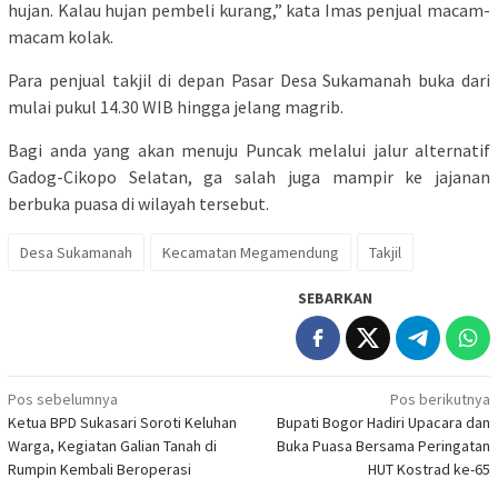
hujan. Kalau hujan pembeli kurang,” kata Imas penjual macam-
macam kolak.
Para penjual takjil di depan Pasar Desa Sukamanah buka dari
mulai pukul 14.30 WIB hingga jelang magrib.
Bagi anda yang akan menuju Puncak melalui jalur alternatif
Gadog-Cikopo Selatan, ga salah juga mampir ke jajanan
berbuka puasa di wilayah tersebut.
Desa Sukamanah
Kecamatan Megamendung
Takjil
SEBARKAN
Navigasi
Pos sebelumnya
Pos berikutnya
Ketua BPD Sukasari Soroti Keluhan
Bupati Bogor Hadiri Upacara dan
pos
Warga, Kegiatan Galian Tanah di
Buka Puasa Bersama Peringatan
Rumpin Kembali Beroperasi
HUT Kostrad ke-65