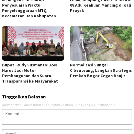
Penyesuaian Waktu
08 Adu Keahlian Mancing di Kali
Penyelenggaraan MTQ
Proyek ‎
Kecamatan Dan Kabupaten ‎
Bupati Rudy Susmanto: ASN
Normalisasi Sungai
Harus Jadi Motor
Cibeuteung, Langkah Strategis
Pembangunan dan Suara
Pemkab Bogor Cegah Banjir
Transparansi ke Masyarakat ‎
Tinggalkan Balasan
Alamat email Anda tidak akan dipublikasikan.
Ruas yang wajib ditandai
*