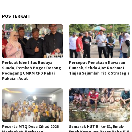
POS TERKAIT
Perkuat Identitas Budaya
‎Percepat Penataan Kawasan
Sunda, Pemkab Bogor Dorong
Puncak, Sekda Ajat Rochmat
Pedagang UMKM CFD Pakai
Tinjau Sejumlah Titik Strategis
Pakaian Adat ‎
‎
Peserta MTQ Desa Cihud 2026
Semarak HUT RI ke-81, Emak-
Meningkat. Berharap
Emak Kampung Pasar Rebo RW