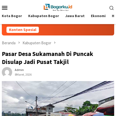
Loncat
Menu
ke
Mobile
konten
Kota Bogor
Kabupaten Bogor
Jawa Barat
Ekonomi
Hi
Konten Spesial
Beranda
Kabupaten Bogor
Pasar Desa Sukamanah Di Puncak
Disulap Jadi Pusat Takjil
Admin
8Maret, 2026