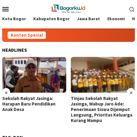
Loncat
Menu
ke
Mobile
konten
Kota Bogor
Kabupaten Bogor
Jawa Barat
Ekonomi
Hi
Konten Spesial
HEADLINES
«
»
Sekolah Rakyat Jasinga:
Tinjau Sekolah Rakyat
Harapan Baru Pendidikan
Jasinga, Wabup Jaro Ade:
Anak Desa ‎
Penerimaan Siswa Dijemput
Langsung, Prioritas Keluarga
Kurang Mampu