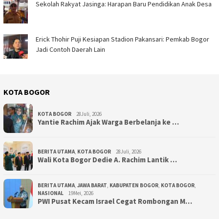
Sekolah Rakyat Jasinga: Harapan Baru Pendidikan Anak Desa ‎
Erick Thohir Puji Kesiapan Stadion Pakansari: Pemkab Bogor
Jadi Contoh Daerah Lain
KOTA BOGOR
KOTA BOGOR
28Juli, 2026
‎Yantie Rachim Ajak Warga Berbelanja ke …
BERITA UTAMA
,
KOTA BOGOR
28Juli, 2026
‎Wali Kota Bogor Dedie A. Rachim Lantik …
BERITA UTAMA
,
JAWA BARAT
,
KABUPATEN BOGOR
,
KOTA BOGOR
,
NASIONAL
19Mei, 2026
PWI Pusat Kecam Israel Cegat Rombongan M…