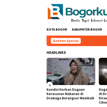
Loncat
ke
konten
KOTA BOGOR
KABUPATEN BOGOR
Konten Spesial
HEADLINES
«
kuat Identitas Budaya
‎Kondisi Korban Dugaan
‎Dug
nda, Pemkab Bogor
Keracunan Makanan di
di D
rong Pedagang UMKM CFD
Dramaga Berangsur Membaik
Dira
ai Pakaian Adat ‎
‎
Ciher