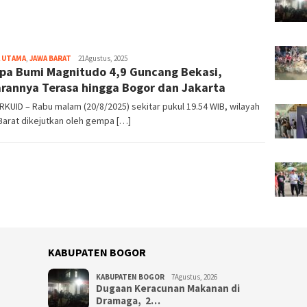
 UTAMA
,
JAWA BARAT
Redaksi
21Agustus, 2025
a Bumi Magnitudo 4,9 Guncang Bekasi,
Bogorku
rannya Terasa hingga Bogor dan Jakarta
UID – Rabu malam (20/8/2025) sekitar pukul 19.54 WIB, wilayah
Barat dikejutkan oleh gempa […]
KABUPATEN BOGOR
KABUPATEN BOGOR
7Agustus, 2026
‎Dugaan Keracunan Makanan di
Dramaga, 2…