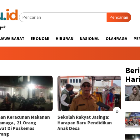
Pencarian
JAWA BARAT
EKONOMI
HIBURAN
NASIONAL
OLAHRAGA
PE
Ber
Hari
»
aan Keracunan Makanan
Sekolah Rakyat Jasinga:
Tinjau
ramaga, 21 Orang
Harapan Baru Pendidikan
Jasing
wat Di Puskemas
Anak Desa ‎
Pener
ang ‎
Langsu
Kuran