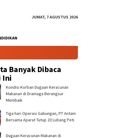
JUMAT, 7 AGUSTUS 2026
NDIDIKAN
ita Banyak Dibaca
 Ini
‎Kondisi Korban Dugaan Keracunan
Makanan di Dramaga Berangsur
Membaik ‎
Tiga hari Operasi Gabungan, PT Antam
 Sekolah Rakyat
Perkuat Identitas Budaya
‎Kondis
Bersama Aparat Tutup 20 Lubang Peti
a, Wabup Jaro Ade:
Sunda, Pemkab Bogor
Keracun
imaan Siswa Dijemput
Dorong Pedagang UMKM CFD
Dramaga
ng, Prioritas Keluarga
Pakai Pakaian Adat ‎
‎
‎Dugaan Keracunan Makanan di
g Mampu