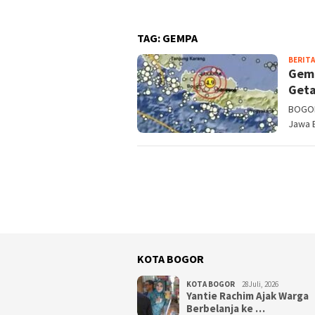
TAG:
GEMPA
BERITA
Gemp
Geta
BOGORK
Jawa 
KOTA BOGOR
KOTA BOGOR
28Juli, 2026
‎Yantie Rachim Ajak Warga
Berbelanja ke …