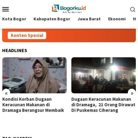
Loncat
Menu
ke
Mobile
konten
Kota Bogor
Kabupaten Bogor
Jawa Barat
Ekonomi
Hi
Konten Spesial
HEADLINES
«
»
‎Kondisi Korban Dugaan
‎Dugaan Keracunan Makanan
Keracunan Makanan di
di Dramaga, 21 Orang Dirawat
Dramaga Berangsur Membaik ‎
Di Puskemas Ciherang ‎