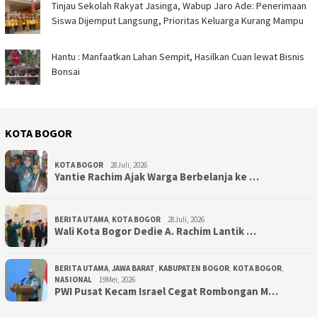
Tinjau Sekolah Rakyat Jasinga, Wabup Jaro Ade: Penerimaan
Siswa Dijemput Langsung, Prioritas Keluarga Kurang Mampu
Hantu : Manfaatkan Lahan Sempit, Hasilkan Cuan lewat Bisnis
Bonsai ‎ ‎
KOTA BOGOR
KOTA BOGOR
28Juli, 2026
‎Yantie Rachim Ajak Warga Berbelanja ke …
BERITA UTAMA
,
KOTA BOGOR
28Juli, 2026
‎Wali Kota Bogor Dedie A. Rachim Lantik …
BERITA UTAMA
,
JAWA BARAT
,
KABUPATEN BOGOR
,
KOTA BOGOR
,
NASIONAL
19Mei, 2026
PWI Pusat Kecam Israel Cegat Rombongan M…