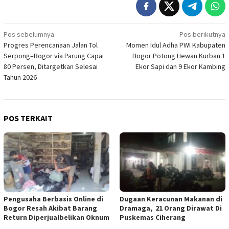
Navigasi
Pos sebelumnya
Pos berikutnya
Progres Perencanaan Jalan Tol
Momen Idul Adha PWI Kabupaten
pos
Serpong–Bogor via Parung Capai
Bogor Potong Hewan Kurban 1
80 Persen, Ditargetkan Selesai
Ekor Sapi dan 9 Ekor Kambing
Tahun 2026 ‎
POS TERKAIT
Pengusaha Berbasis Online di
‎Dugaan Keracunan Makanan di
Bogor Resah Akibat Barang
Dramaga, 21 Orang Dirawat Di
Return Diperjualbelikan Oknum
Puskemas Ciherang ‎