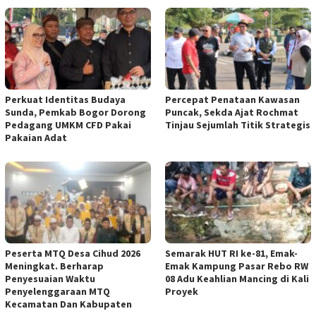
Perkuat Identitas Budaya
‎Percepat Penataan Kawasan
Sunda, Pemkab Bogor Dorong
Puncak, Sekda Ajat Rochmat
Pedagang UMKM CFD Pakai
Tinjau Sejumlah Titik Strategis
Pakaian Adat ‎
‎
Peserta MTQ Desa Cihud 2026
Semarak HUT RI ke-81, Emak-
Meningkat. Berharap
Emak Kampung Pasar Rebo RW
Penyesuaian Waktu
08 Adu Keahlian Mancing di Kali
Penyelenggaraan MTQ
Proyek ‎
Kecamatan Dan Kabupaten ‎