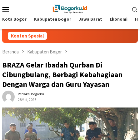
Loncat
Menu
ke
Mobile
konten
Kota Bogor
Kabupaten Bogor
Jawa Barat
Ekonomi
Hi
Konten Spesial
Beranda
Kabupaten Bogor
BRAZA Gelar Ibadah Qurban Di
Cibungbulang, Berbagi Kebahagiaan
Dengan Warga dan Guru Yayasan ‎
Redaksi Bogorku
28Mei, 2026