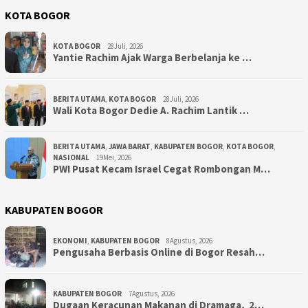
KOTA BOGOR
KOTA BOGOR
28Juli, 2026
‎Yantie Rachim Ajak Warga Berbelanja ke …
BERITA UTAMA
,
KOTA BOGOR
28Juli, 2026
‎Wali Kota Bogor Dedie A. Rachim Lantik …
BERITA UTAMA
,
JAWA BARAT
,
KABUPATEN BOGOR
,
KOTA BOGOR
,
NASIONAL
19Mei, 2026
PWI Pusat Kecam Israel Cegat Rombongan M…
KABUPATEN BOGOR
EKONOMI
,
KABUPATEN BOGOR
8Agustus, 2026
Pengusaha Berbasis Online di Bogor Resah…
KABUPATEN BOGOR
7Agustus, 2026
‎Dugaan Keracunan Makanan di Dramaga, 2…