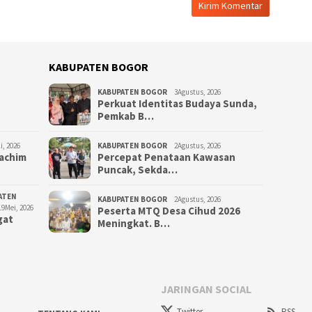
KABUPATEN BOGOR
KABUPATEN BOGOR
3Agustus, 2026
Perkuat Identitas Budaya Sunda,
Pemkab B…
i, 2026
KABUPATEN BOGOR
2Agustus, 2026
Rachim
‎Percepat Penataan Kawasan
Puncak, Sekda…
ATEN
KABUPATEN BOGOR
2Agustus, 2026
19Mei, 2026
Peserta MTQ Desa Cihud 2026
gat
Meningkat. B…
JARINGAN SOCIAL
Twitter
RSS