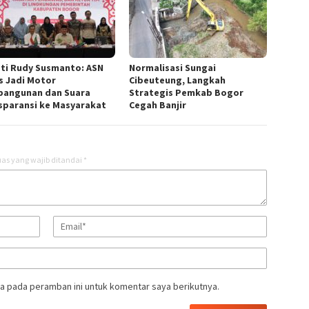
ti Rudy Susmanto: ASN
Normalisasi Sungai
s Jadi Motor
Cibeuteung, Langkah
angunan dan Suara
Strategis Pemkab Bogor
sparansi ke Masyarakat ‎
Cegah Banjir
as yang wajib ditandai
*
a pada peramban ini untuk komentar saya berikutnya.