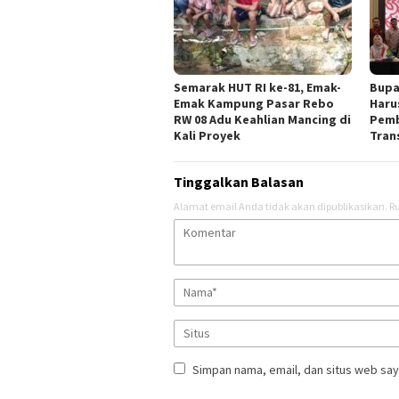
Semarak HUT RI ke-81, Emak-
Bupa
Emak Kampung Pasar Rebo
Haru
RW 08 Adu Keahlian Mancing di
Pemb
Kali Proyek ‎
Tran
Tinggalkan Balasan
Alamat email Anda tidak akan dipublikasikan.
Ru
Simpan nama, email, dan situs web say