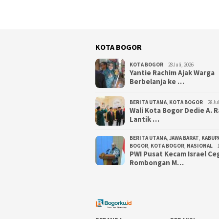
KOTA BOGOR
KOTA BOGOR
28Juli, 2026
‎Yantie Rachim Ajak Warga
Berbelanja ke …
BERITA UTAMA
,
KOTA BOGOR
28Jul
‎Wali Kota Bogor Dedie A. 
Lantik …
BERITA UTAMA
,
JAWA BARAT
,
KABUP
BOGOR
,
KOTA BOGOR
,
NASIONAL
PWI Pusat Kecam Israel Ce
Rombongan M…