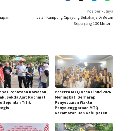
Pos berikutnya
iapan
Jalan Kampung Cipayung Sukaharja Di Beton
Sepanjang 130 Meter ‎ ‎ ‎
cepat Penataan Kawasan
Peserta MTQ Desa Cihud 2026
ak, Sekda Ajat Rochmat
Meningkat. Berharap
au Sejumlah Titik
Penyesuaian Waktu
egis ‎
Penyelenggaraan MTQ
Kecamatan Dan Kabupaten ‎