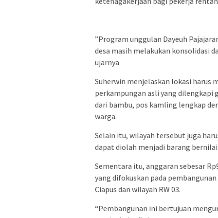
ketenagakerjaan bagi pekerja rentan
‎”Program unggulan Dayeuh Pajajaran
desa masih melakukan konsolidasi da
ujarnya
Suherwin menjelaskan lokasi harus m
perkampungan asli yang dilengkapi g
dari bambu, pos kamling lengkap de
warga.
Selain itu, wilayah tersebut juga ha
dapat diolah menjadi barang bernila
‎‎Sementara itu, anggaran sebesar R
yang difokuskan pada pembangunan 
Ciapus dan wilayah RW 03.
“Pembangunan ini bertujuan mengurang