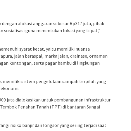
.
 dengan alokasi anggaran sebesar Rp317 juta, pihak
n sosialisasi guna menentukan lokasi yang tepat,”
emenuhi syarat ketat, yaitu memiliki nuansa
apura, jalan beraspal, marka jalan, drainase, ornamen
ngan kentongan, serta pagar bambu di lingkungan
rus memiliki sistem pengelolaan sampah terpilah yang
i ekonomi.
p900 juta dialokasikan untuk pembangunan infrastruktur
Tembok Penahan Tanah (TPT) di bantaran Sungai
i risiko banjir dan longsor yang sering terjadi saat