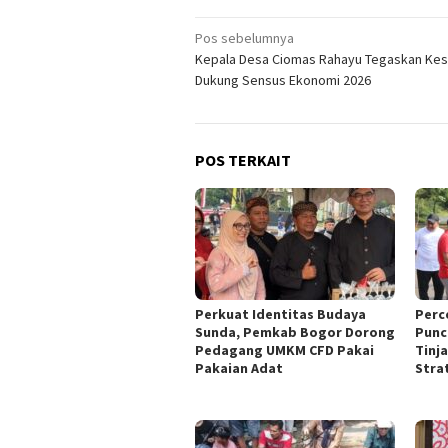
Navigasi
Pos sebelumnya
Kepala Desa Ciomas Rahayu Tegaskan Kes
pos
Dukung Sensus Ekonomi 2026 ‎
POS TERKAIT
Perkuat Identitas Budaya
‎Per
Sunda, Pemkab Bogor Dorong
Punc
Pedagang UMKM CFD Pakai
Tinj
Pakaian Adat ‎
Strat