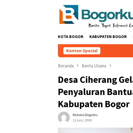
Loncat
ke
konten
KOTA BOGOR
KABUPATEN BOGOR
Konten Spesial
Beranda
Berita Utama
Desa Ciherang Ge
Penyaluran Bant
Kabupaten Bogor ‎
Redaksi Bogorku
11Juni, 2026