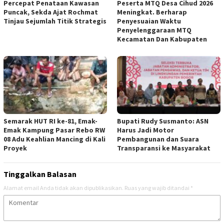
‎Percepat Penataan Kawasan
Peserta MTQ Desa Cihud 2026
Puncak, Sekda Ajat Rochmat
Meningkat. Berharap
Tinjau Sejumlah Titik Strategis
Penyesuaian Waktu
‎
Penyelenggaraan MTQ
Kecamatan Dan Kabupaten ‎
Semarak HUT RI ke-81, Emak-
Bupati Rudy Susmanto: ASN
Emak Kampung Pasar Rebo RW
Harus Jadi Motor
08 Adu Keahlian Mancing di Kali
Pembangunan dan Suara
Proyek ‎
Transparansi ke Masyarakat ‎
Tinggalkan Balasan
Alamat email Anda tidak akan dipublikasikan.
Ruas yang wajib ditandai
*