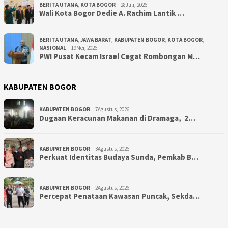
BERITA UTAMA
,
KOTA BOGOR
28Juli, 2026
‎Wali Kota Bogor Dedie A. Rachim Lantik …
BERITA UTAMA
,
JAWA BARAT
,
KABUPATEN BOGOR
,
KOTA BOGOR
,
NASIONAL
19Mei, 2026
PWI Pusat Kecam Israel Cegat Rombongan M…
KABUPATEN BOGOR
KABUPATEN BOGOR
7Agustus, 2026
‎Dugaan Keracunan Makanan di Dramaga, 2…
KABUPATEN BOGOR
3Agustus, 2026
Perkuat Identitas Budaya Sunda, Pemkab B…
KABUPATEN BOGOR
2Agustus, 2026
‎Percepat Penataan Kawasan Puncak, Sekda…