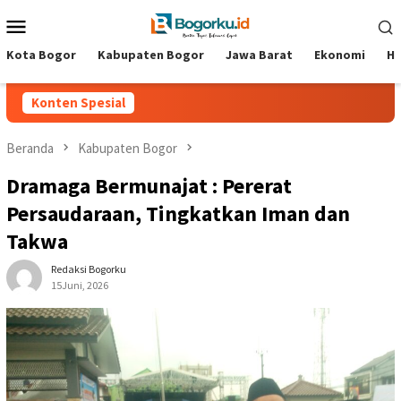
Loncat
Menu
ke
Mobile
konten
Kota Bogor
Kabupaten Bogor
Jawa Barat
Ekonomi
Hi
Konten Spesial
Beranda
Kabupaten Bogor
Dramaga Bermunajat : Pererat
Persaudaraan, Tingkatkan Iman dan
Takwa
Redaksi Bogorku
15Juni, 2026