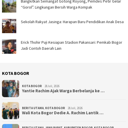
Bangkitkan Semangat Gotong Royong, Pemdes Petir Gelar
“Gorol”. Lingkungan Bersih Warga Kompak ‎
Sekolah Rakyat Jasinga: Harapan Baru Pendidikan Anak Desa ‎
Erick Thohir Puji Kesiapan Stadion Pakansari: Pemkab Bogor
Jadi Contoh Daerah Lain
KOTA BOGOR
KOTA BOGOR
28Juli, 2026
‎Yantie Rachim Ajak Warga Berbelanja ke …
BERITA UTAMA
,
KOTA BOGOR
28Juli, 2026
‎Wali Kota Bogor Dedie A. Rachim Lantik …
BERITA UTAMA
,
JAWA BARAT
,
KABUPATEN BOGOR
,
KOTA BOGOR
,