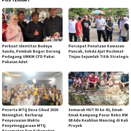
Perkuat Identitas Budaya
‎Percepat Penataan Kawasan
Sunda, Pemkab Bogor Dorong
Puncak, Sekda Ajat Rochmat
Pedagang UMKM CFD Pakai
Tinjau Sejumlah Titik Strategis
Pakaian Adat ‎
‎
Peserta MTQ Desa Cihud 2026
Semarak HUT RI ke-81, Emak-
Meningkat. Berharap
Emak Kampung Pasar Rebo RW
Penyesuaian Waktu
08 Adu Keahlian Mancing di Kali
Penyelenggaraan MTQ
Proyek ‎
Kecamatan Dan Kabupaten ‎