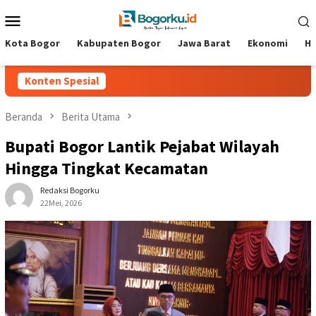
Loncat
Menu
ke
Mobile
konten
Kota Bogor
Kabupaten Bogor
Jawa Barat
Ekonomi
Hi
Konten Spesial
Beranda
Berita Utama
‎Bupati Bogor Lantik Pejabat Wilayah
Hingga Tingkat Kecamatan ‎ ‎
Redaksi Bogorku
22Mei, 2026