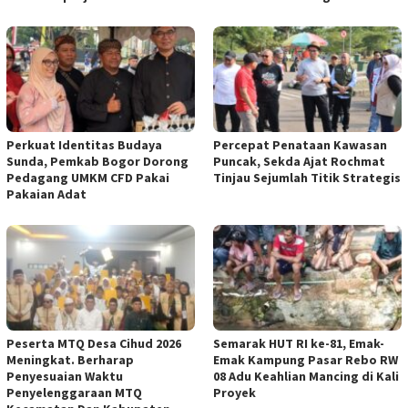
Perkuat Identitas Budaya
‎Percepat Penataan Kawasan
Sunda, Pemkab Bogor Dorong
Puncak, Sekda Ajat Rochmat
Pedagang UMKM CFD Pakai
Tinjau Sejumlah Titik Strategis
Pakaian Adat ‎
‎
Peserta MTQ Desa Cihud 2026
Semarak HUT RI ke-81, Emak-
Meningkat. Berharap
Emak Kampung Pasar Rebo RW
Penyesuaian Waktu
08 Adu Keahlian Mancing di Kali
Penyelenggaraan MTQ
Proyek ‎