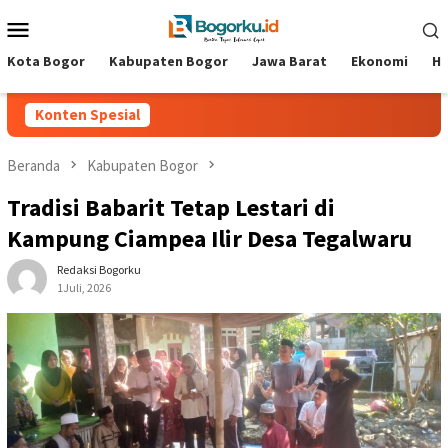
Loncat
Menu
ke
Mobile
konten
Kota Bogor
Kabupaten Bogor
Jawa Barat
Ekonomi
Hi
Konten Spesial
Beranda
Kabupaten Bogor
Tradisi Babarit Tetap Lestari di
Kampung Ciampea Ilir Desa Tegalwaru ‎
Redaksi Bogorku
1Juli, 2026