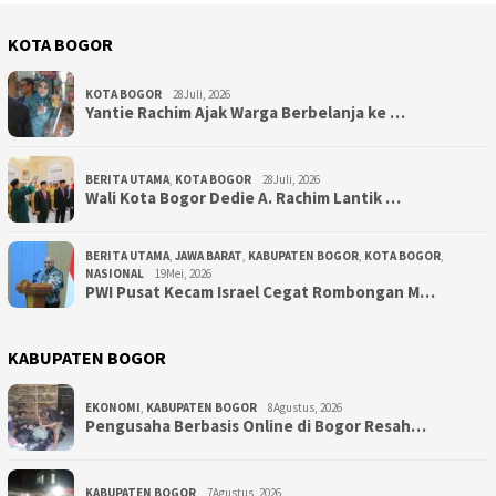
KOTA BOGOR
KOTA BOGOR
28Juli, 2026
‎Yantie Rachim Ajak Warga Berbelanja ke …
BERITA UTAMA
,
KOTA BOGOR
28Juli, 2026
‎Wali Kota Bogor Dedie A. Rachim Lantik …
BERITA UTAMA
,
JAWA BARAT
,
KABUPATEN BOGOR
,
KOTA BOGOR
,
NASIONAL
19Mei, 2026
PWI Pusat Kecam Israel Cegat Rombongan M…
KABUPATEN BOGOR
EKONOMI
,
KABUPATEN BOGOR
8Agustus, 2026
Pengusaha Berbasis Online di Bogor Resah…
KABUPATEN BOGOR
7Agustus, 2026