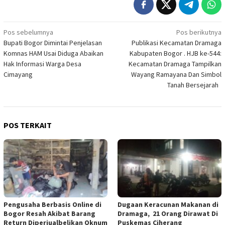
Navigasi
Pos sebelumnya
Pos berikutnya
Bupati Bogor Dimintai Penjelasan
Publikasi Kecamatan Dramaga
pos
Komnas HAM Usai Diduga Abaikan
Kabupaten Bogor . HJB ke-544:
Hak Informasi Warga Desa
Kecamatan Dramaga Tampilkan
Cimayang ‎
Wayang Ramayana Dan Simbol
Tanah Bersejarah ‎
POS TERKAIT
Pengusaha Berbasis Online di
‎Dugaan Keracunan Makanan di
Bogor Resah Akibat Barang
Dramaga, 21 Orang Dirawat Di
Return Diperjualbelikan Oknum
Puskemas Ciherang ‎